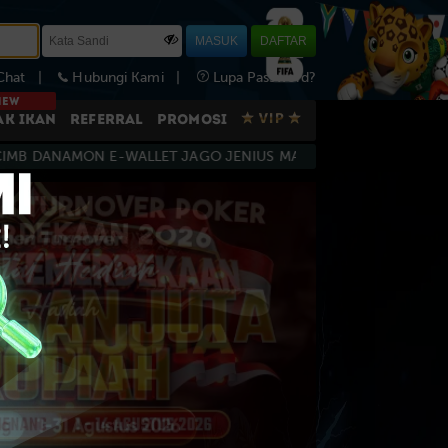
MASUK
 Chat |
Hubungi Kami |
Lupa Password?
NEW
AK IKAN
REFERRAL
PROMOSI
NAMON E-WALLET JAGO JENIUS MANDIRI MAYBANK MEGA OCBC PANI