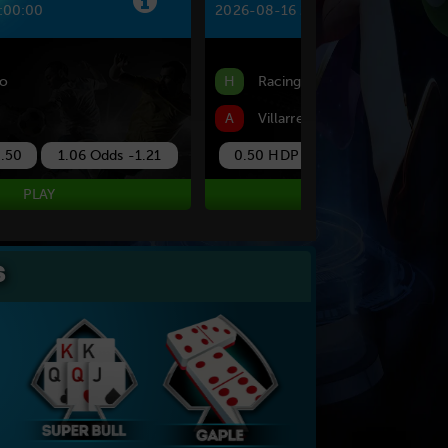
:00:00
2026-08-16 22:00:00
go
H
Racing Santander
A
Villarreal
.50
1.06 Odds -1.21
0.50 HDP -0.50
-1.31 Odds 
PLAY
PLAY
s