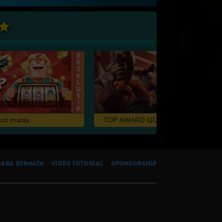
TOP AWARD QUIZ E-SPORT WORLD CUP 2026
CARA BERMAIN
VIDEO TUTORIAL
SPONSORSHIP