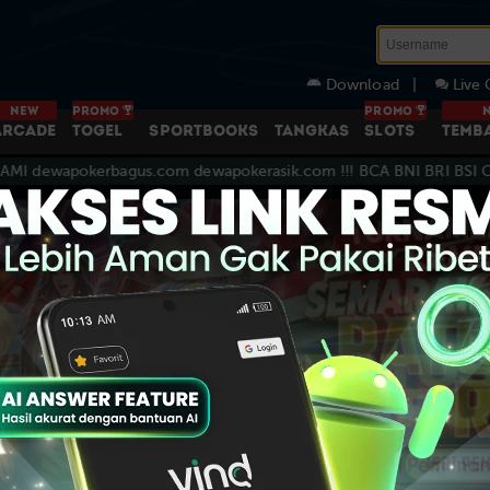
Download |
Live
NEW
PROMO
PROMO
ARCADE
TOGEL
SPORTBOOKS
TANGKAS
SLOTS
TEMB
erbagus.com dewapokerasik.com !!! BCA BNI BRI BSI CIMB DA