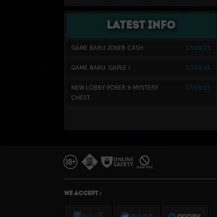
Latest Info
GAME BARU JOKER CASH
17/09/25
GAME BARU. GAPLE !
17/09/25
NEW LOBBY POKER & MYSTERY
17/09/25
CHEST
 Draw Merdeka
TURNAMEN TURNOVER SEMARA
WE ACCEPT :