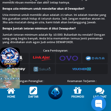
memiliki ribuan member dan aktif setiap harinya.
Berapa usia minimum untuk mendaftar akun di Dewapoker?
Usia minimal untuk memiliki akun adalah 21 tahun. Ini adalah standar yang
kita gunakan untuk hidup di seluruh dunia. Jadi, jangan mainkan aturan ini.
Jika ada masalah dengan usia, kami tidak akan bertanggung jawab.
Berapa jumlah setoran minimum di situs Dewapoker?
Jumlah setoran minimum adalah Rp 10.000. Bukankah itu rendah? Dengan
uang yang begitu banyak, Anda bisa memainkan semua jenis permainan
yang disediakan oleh agen judi online DEWAPOKER.
Cara Pembayaran:
Dukungan Perangkat :
Keamanan Terjamin :
HOME
DAFTAR
PROMOSI
LIVE CHAT
© Copyright 2026 dewapokers.co - All right reserved | 18+